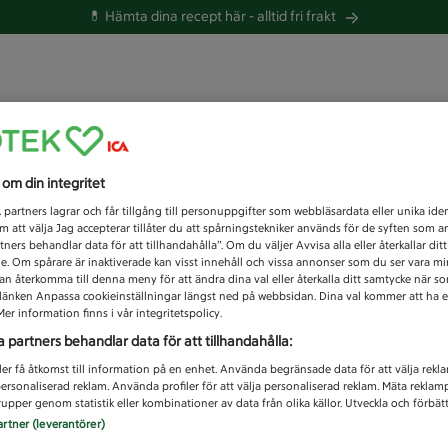
💊 Hämta dina recept här -
alltid fri frakt
 du efter idag?
s om din integritet
Unknown error
1
partners lagrar och får tillgång till personuppgifter som webbläsardata eller unika iden
 att välja Jag accepterar tillåter du att spårningstekniker används för de syften som 
tners behandlar data för att tillhandahålla”. Om du väljer Avvisa alla eller återkallar dit
de. Om spårare är inaktiverade kan visst innehåll och vissa annonser som du ser vara m
kan återkomma till denna meny för att ändra dina val eller återkalla ditt samtycke när 
å länken Anpassa cookieinställningar längst ned på webbsidan. Dina val kommer att ha e
er information finns i vår integritetspolicy.
a partners behandlar data för att tillhandahålla:
ler få åtkomst till information på en enhet. Använda begränsade data för att välja rekl
 personaliserad reklam. Använda profiler för att välja personaliserad reklam. Mäta reklam
upper genom statistik eller kombinationer av data från olika källor. Utveckla och förbättr
artner (leverantörer)