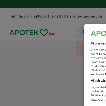
Hem
Rådgivning
Klubb Hjärtat
Hitta apotek
Kundservice
Vad letar
Vi bryr os
Vi och våra
enhet. Genom
och våra par
inaktiveras 
för dig. Du 
att klicka p
Webbplats. M
Vi och vår
Lagra och/el
profiler för
Förstå målgr
Lista över p