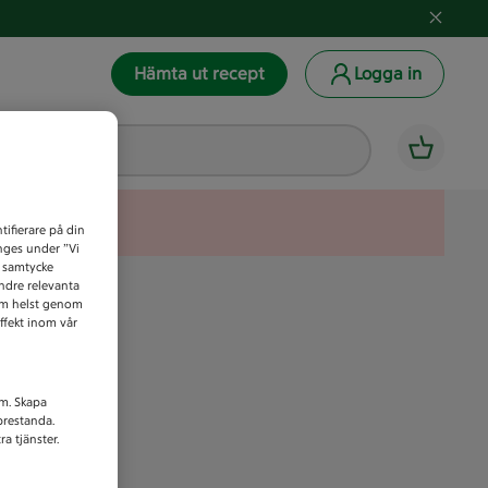
Hämta ut recept
Logga in
tifierare på din
anges under ”Vi
t samtycke
indre relevanta
som helst genom
ffekt inom vår
am. Skapa
prestanda.
a tjänster.