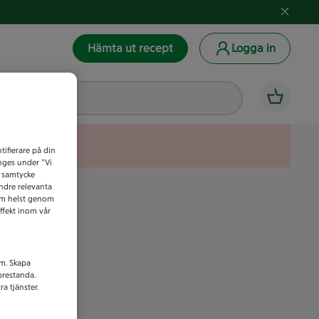
Hämta ut recept
Logga in
tifierare på din
anges under ”Vi
t samtycke
indre relevanta
som helst genom
ffekt inom vår
am. Skapa
prestanda.
a tjänster.