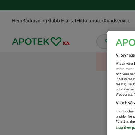
Hem
Rådgivning
Klubb Hjärtat
Hitta apotek
Kundservice
Vad letar
Vi bryr os
Vi och våra
enhet. Genom
och våra par
inaktiveras 
för dig. Du 
att klicka p
Webbplats. M
Vi och vår
Lagra och/el
profiler för
Förstå målgr
Lista över p