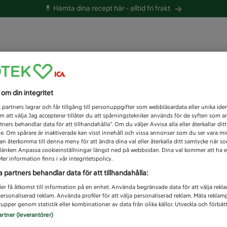
💊 Hämta dina recept här -
alltid fri frakt
 du efter idag?
s om din integritet
Unknown error
1
partners lagrar och får tillgång till personuppgifter som webbläsardata eller unika iden
 att välja Jag accepterar tillåter du att spårningstekniker används för de syften som 
tners behandlar data för att tillhandahålla”. Om du väljer Avvisa alla eller återkallar dit
de. Om spårare är inaktiverade kan visst innehåll och vissa annonser som du ser vara m
kan återkomma till denna meny för att ändra dina val eller återkalla ditt samtycke när 
å länken Anpassa cookieinställningar längst ned på webbsidan. Dina val kommer att ha e
er information finns i vår integritetspolicy.
a partners behandlar data för att tillhandahålla:
ler få åtkomst till information på en enhet. Använda begränsade data för att välja rekl
 personaliserad reklam. Använda profiler för att välja personaliserad reklam. Mäta reklam
upper genom statistik eller kombinationer av data från olika källor. Utveckla och förbättr
artner (leverantörer)