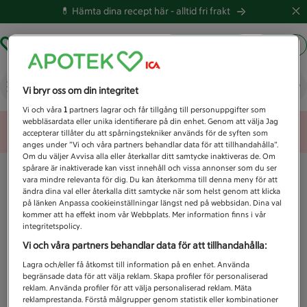
💊 Hämta dina recept här -
alltid fri frakt
Hämta ut recept
Logga in
Vad letar du efter idag?
Vi bryr oss om din integritet
Vi och våra
1
partners lagrar och får tillgång till personuppgifter som
webbläsardata eller unika identifierare på din enhet. Genom att välja Jag
Unknown error
accepterar tillåter du att spårningstekniker används för de syften som
anges under ”Vi och våra partners behandlar data för att tillhandahålla”.
Om du väljer Avvisa alla eller återkallar ditt samtycke inaktiveras de. Om
spårare är inaktiverade kan visst innehåll och vissa annonser som du ser
vara mindre relevanta för dig. Du kan återkomma till denna meny för att
ändra dina val eller återkalla ditt samtycke när som helst genom att klicka
på länken Anpassa cookieinställningar längst ned på webbsidan. Dina val
kommer att ha effekt inom vår Webbplats. Mer information finns i vår
integritetspolicy.
Vi och våra partners behandlar data för att tillhandahålla:
Lagra och/eller få åtkomst till information på en enhet. Använda
begränsade data för att välja reklam. Skapa profiler för personaliserad
reklam. Använda profiler för att välja personaliserad reklam. Mäta
reklamprestanda. Förstå målgrupper genom statistik eller kombinationer