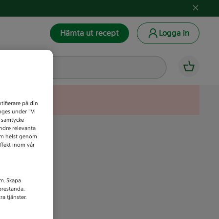
Hämta ut recept
Logga in
tifierare på din
anges under ”Vi
t samtycke
indre relevanta
som helst genom
ffekt inom vår
am. Skapa
prestanda.
a tjänster.