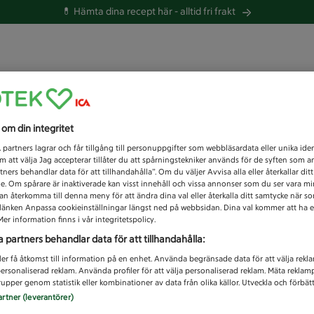
💊 Hämta dina recept här -
alltid fri frakt
 du efter idag?
s om din integritet
Unknown error
1
partners lagrar och får tillgång till personuppgifter som webbläsardata eller unika iden
 att välja Jag accepterar tillåter du att spårningstekniker används för de syften som 
tners behandlar data för att tillhandahålla”. Om du väljer Avvisa alla eller återkallar dit
de. Om spårare är inaktiverade kan visst innehåll och vissa annonser som du ser vara m
kan återkomma till denna meny för att ändra dina val eller återkalla ditt samtycke när 
å länken Anpassa cookieinställningar längst ned på webbsidan. Dina val kommer att ha e
er information finns i vår integritetspolicy.
a partners behandlar data för att tillhandahålla:
ler få åtkomst till information på en enhet. Använda begränsade data för att välja rekl
 personaliserad reklam. Använda profiler för att välja personaliserad reklam. Mäta reklam
upper genom statistik eller kombinationer av data från olika källor. Utveckla och förbättr
artner (leverantörer)