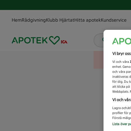
Hem
Rådgivning
Klubb Hjärtat
Hitta apotek
Kundservice
Vad letar
Vi bryr os
Vi och våra
enhet. Genom
och våra par
inaktiveras 
för dig. Du 
att klicka p
Webbplats. M
Vi och vår
Lagra och/el
profiler för
Förstå målgr
Lista över p