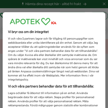
💊 Hämta dina recept här -
alltid fri frakt
Hämta ut recept
Logga in
Vad letar du efter idag?
Vi bryr oss om din integritet
Vi och våra
1
partners lagrar och får tillgång till personuppgifter som
webbläsardata eller unika identifierare på din enhet. Genom att välja Jag
Unknown error
accepterar tillåter du att spårningstekniker används för de syften som
anges under ”Vi och våra partners behandlar data för att tillhandahålla”.
Om du väljer Avvisa alla eller återkallar ditt samtycke inaktiveras de. Om
spårare är inaktiverade kan visst innehåll och vissa annonser som du ser
vara mindre relevanta för dig. Du kan återkomma till denna meny för att
ändra dina val eller återkalla ditt samtycke när som helst genom att klicka
på länken Anpassa cookieinställningar längst ned på webbsidan. Dina val
kommer att ha effekt inom vår Webbplats. Mer information finns i vår
integritetspolicy.
Vi och våra partners behandlar data för att tillhandahålla:
Lagra och/eller få åtkomst till information på en enhet. Använda
begränsade data för att välja reklam. Skapa profiler för personaliserad
reklam. Använda profiler för att välja personaliserad reklam. Mäta
reklamprestanda. Förstå målgrupper genom statistik eller kombinationer