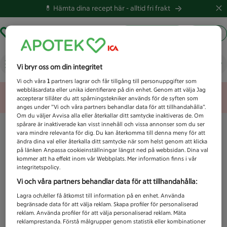
💊 Hämta dina recept här -
alltid fri frakt
Hämta ut recept
Logga in
Vad letar du efter idag?
Vi bryr oss om din integritet
Vi och våra
1
partners lagrar och får tillgång till personuppgifter som
webbläsardata eller unika identifierare på din enhet. Genom att välja Jag
Unknown error
accepterar tillåter du att spårningstekniker används för de syften som
anges under ”Vi och våra partners behandlar data för att tillhandahålla”.
Om du väljer Avvisa alla eller återkallar ditt samtycke inaktiveras de. Om
spårare är inaktiverade kan visst innehåll och vissa annonser som du ser
vara mindre relevanta för dig. Du kan återkomma till denna meny för att
ändra dina val eller återkalla ditt samtycke när som helst genom att klicka
på länken Anpassa cookieinställningar längst ned på webbsidan. Dina val
kommer att ha effekt inom vår Webbplats. Mer information finns i vår
integritetspolicy.
Vi och våra partners behandlar data för att tillhandahålla:
Lagra och/eller få åtkomst till information på en enhet. Använda
begränsade data för att välja reklam. Skapa profiler för personaliserad
reklam. Använda profiler för att välja personaliserad reklam. Mäta
reklamprestanda. Förstå målgrupper genom statistik eller kombinationer