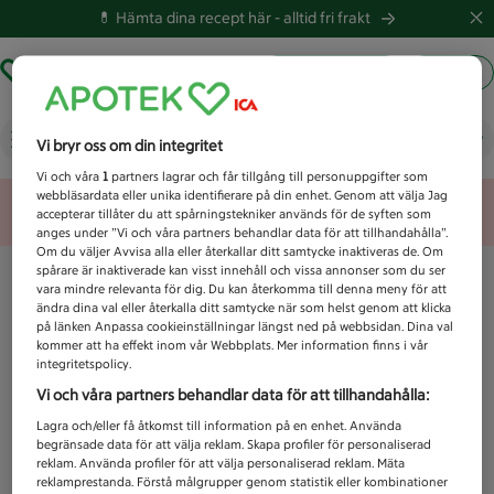
💊 Hämta dina recept här -
alltid fri frakt
Hämta ut recept
Logga in
Vad letar du efter idag?
Vi bryr oss om din integritet
Vi och våra
1
partners lagrar och får tillgång till personuppgifter som
webbläsardata eller unika identifierare på din enhet. Genom att välja Jag
Unknown error
accepterar tillåter du att spårningstekniker används för de syften som
anges under ”Vi och våra partners behandlar data för att tillhandahålla”.
Om du väljer Avvisa alla eller återkallar ditt samtycke inaktiveras de. Om
spårare är inaktiverade kan visst innehåll och vissa annonser som du ser
vara mindre relevanta för dig. Du kan återkomma till denna meny för att
ändra dina val eller återkalla ditt samtycke när som helst genom att klicka
på länken Anpassa cookieinställningar längst ned på webbsidan. Dina val
kommer att ha effekt inom vår Webbplats. Mer information finns i vår
integritetspolicy.
Vi och våra partners behandlar data för att tillhandahålla:
Lagra och/eller få åtkomst till information på en enhet. Använda
begränsade data för att välja reklam. Skapa profiler för personaliserad
reklam. Använda profiler för att välja personaliserad reklam. Mäta
reklamprestanda. Förstå målgrupper genom statistik eller kombinationer