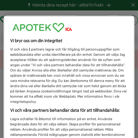
💊 Hämta dina recept här -
alltid fri frakt
Hämta ut recept
Logga in
Vad letar du efter idag?
Vi bryr oss om din integritet
Vi och våra
1
partners lagrar och får tillgång till personuppgifter som
webbläsardata eller unika identifierare på din enhet. Genom att välja Jag
Unknown error
accepterar tillåter du att spårningstekniker används för de syften som
anges under ”Vi och våra partners behandlar data för att tillhandahålla”.
Om du väljer Avvisa alla eller återkallar ditt samtycke inaktiveras de. Om
spårare är inaktiverade kan visst innehåll och vissa annonser som du ser
vara mindre relevanta för dig. Du kan återkomma till denna meny för att
ändra dina val eller återkalla ditt samtycke när som helst genom att klicka
på länken Anpassa cookieinställningar längst ned på webbsidan. Dina val
kommer att ha effekt inom vår Webbplats. Mer information finns i vår
integritetspolicy.
Vi och våra partners behandlar data för att tillhandahålla:
Lagra och/eller få åtkomst till information på en enhet. Använda
begränsade data för att välja reklam. Skapa profiler för personaliserad
reklam. Använda profiler för att välja personaliserad reklam. Mäta
reklamprestanda. Förstå målgrupper genom statistik eller kombinationer