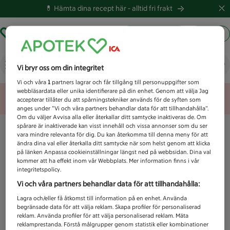
💊 Hämta dina recept här -
alltid fri frakt
Hämta ut recept
Logga in
Vad letar du efter idag?
Vi bryr oss om din integritet
Vi och våra
1
partners lagrar och får tillgång till personuppgifter som
webbläsardata eller unika identifierare på din enhet. Genom att välja Jag
Unknown error
accepterar tillåter du att spårningstekniker används för de syften som
anges under ”Vi och våra partners behandlar data för att tillhandahålla”.
Om du väljer Avvisa alla eller återkallar ditt samtycke inaktiveras de. Om
spårare är inaktiverade kan visst innehåll och vissa annonser som du ser
vara mindre relevanta för dig. Du kan återkomma till denna meny för att
ändra dina val eller återkalla ditt samtycke när som helst genom att klicka
på länken Anpassa cookieinställningar längst ned på webbsidan. Dina val
kommer att ha effekt inom vår Webbplats. Mer information finns i vår
integritetspolicy.
Vi och våra partners behandlar data för att tillhandahålla:
Lagra och/eller få åtkomst till information på en enhet. Använda
begränsade data för att välja reklam. Skapa profiler för personaliserad
reklam. Använda profiler för att välja personaliserad reklam. Mäta
reklamprestanda. Förstå målgrupper genom statistik eller kombinationer