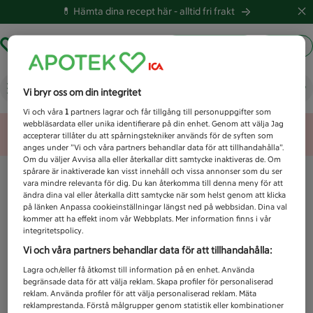
💊 Hämta dina recept här -
alltid fri frakt
Hämta ut recept
Logga in
Vad letar du efter idag?
Vi bryr oss om din integritet
Vi och våra
1
partners lagrar och får tillgång till personuppgifter som
webbläsardata eller unika identifierare på din enhet. Genom att välja Jag
Unknown error
accepterar tillåter du att spårningstekniker används för de syften som
anges under ”Vi och våra partners behandlar data för att tillhandahålla”.
Om du väljer Avvisa alla eller återkallar ditt samtycke inaktiveras de. Om
spårare är inaktiverade kan visst innehåll och vissa annonser som du ser
vara mindre relevanta för dig. Du kan återkomma till denna meny för att
ändra dina val eller återkalla ditt samtycke när som helst genom att klicka
på länken Anpassa cookieinställningar längst ned på webbsidan. Dina val
kommer att ha effekt inom vår Webbplats. Mer information finns i vår
integritetspolicy.
Vi och våra partners behandlar data för att tillhandahålla:
Lagra och/eller få åtkomst till information på en enhet. Använda
begränsade data för att välja reklam. Skapa profiler för personaliserad
reklam. Använda profiler för att välja personaliserad reklam. Mäta
reklamprestanda. Förstå målgrupper genom statistik eller kombinationer