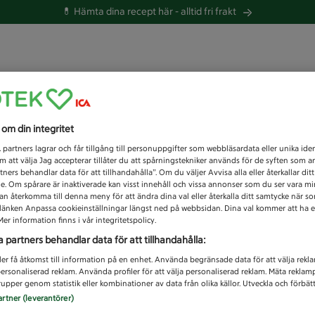
💊 Hämta dina recept här -
alltid fri frakt
 du efter idag?
s om din integritet
Unknown error
1
partners lagrar och får tillgång till personuppgifter som webbläsardata eller unika iden
 att välja Jag accepterar tillåter du att spårningstekniker används för de syften som 
tners behandlar data för att tillhandahålla”. Om du väljer Avvisa alla eller återkallar dit
de. Om spårare är inaktiverade kan visst innehåll och vissa annonser som du ser vara m
kan återkomma till denna meny för att ändra dina val eller återkalla ditt samtycke när 
å länken Anpassa cookieinställningar längst ned på webbsidan. Dina val kommer att ha e
er information finns i vår integritetspolicy.
a partners behandlar data för att tillhandahålla:
ler få åtkomst till information på en enhet. Använda begränsade data för att välja rekl
 personaliserad reklam. Använda profiler för att välja personaliserad reklam. Mäta reklam
upper genom statistik eller kombinationer av data från olika källor. Utveckla och förbättr
artner (leverantörer)