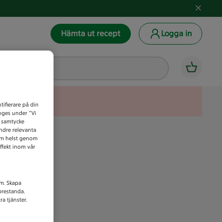
Hämta ut recept
Logga in
tifierare på din
anges under ”Vi
t samtycke
indre relevanta
som helst genom
ffekt inom vår
am. Skapa
prestanda.
a tjänster.