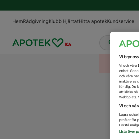
Hem
Rådgivning
Klubb Hjärtat
Hitta apotek
Kundservice
Vad letar
Vi bryr os
Vi och våra
enhet. Genom
och våra par
inaktiveras 
för dig. Du 
att klicka p
Webbplats. M
Vi och vår
Lagra och/el
profiler för
Förstå målgr
Lista över p