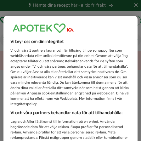
💊 Hämta dina recept här -
alltid fri frakt
Hämta ut recept
Logga in
Vad letar du efter idag?
Vi bryr oss om din integritet
Vi och våra
1
partners lagrar och får tillgång till personuppgifter som
webbläsardata eller unika identifierare på din enhet. Genom att välja Jag
Unknown error
accepterar tillåter du att spårningstekniker används för de syften som
anges under ”Vi och våra partners behandlar data för att tillhandahålla”.
Om du väljer Avvisa alla eller återkallar ditt samtycke inaktiveras de. Om
spårare är inaktiverade kan visst innehåll och vissa annonser som du ser
vara mindre relevanta för dig. Du kan återkomma till denna meny för att
ändra dina val eller återkalla ditt samtycke när som helst genom att klicka
på länken Anpassa cookieinställningar längst ned på webbsidan. Dina val
kommer att ha effekt inom vår Webbplats. Mer information finns i vår
integritetspolicy.
Vi och våra partners behandlar data för att tillhandahålla:
Lagra och/eller få åtkomst till information på en enhet. Använda
begränsade data för att välja reklam. Skapa profiler för personaliserad
reklam. Använda profiler för att välja personaliserad reklam. Mäta
reklamprestanda. Förstå målgrupper genom statistik eller kombinationer