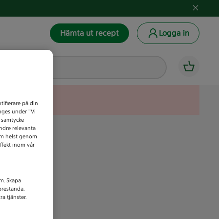
Hämta ut recept
Logga in
tifierare på din
anges under ”Vi
t samtycke
indre relevanta
som helst genom
ffekt inom vår
am. Skapa
prestanda.
a tjänster.