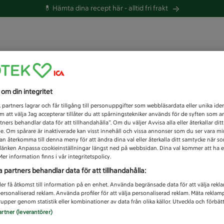
💊 Hämta dina recept här -
alltid fri frakt
 du efter idag?
s om din integritet
Unknown error
1
partners lagrar och får tillgång till personuppgifter som webbläsardata eller unika iden
 att välja Jag accepterar tillåter du att spårningstekniker används för de syften som 
tners behandlar data för att tillhandahålla”. Om du väljer Avvisa alla eller återkallar dit
de. Om spårare är inaktiverade kan visst innehåll och vissa annonser som du ser vara m
kan återkomma till denna meny för att ändra dina val eller återkalla ditt samtycke när 
å länken Anpassa cookieinställningar längst ned på webbsidan. Dina val kommer att ha e
er information finns i vår integritetspolicy.
a partners behandlar data för att tillhandahålla:
ler få åtkomst till information på en enhet. Använda begränsade data för att välja rekl
 personaliserad reklam. Använda profiler för att välja personaliserad reklam. Mäta reklam
upper genom statistik eller kombinationer av data från olika källor. Utveckla och förbättr
artner (leverantörer)