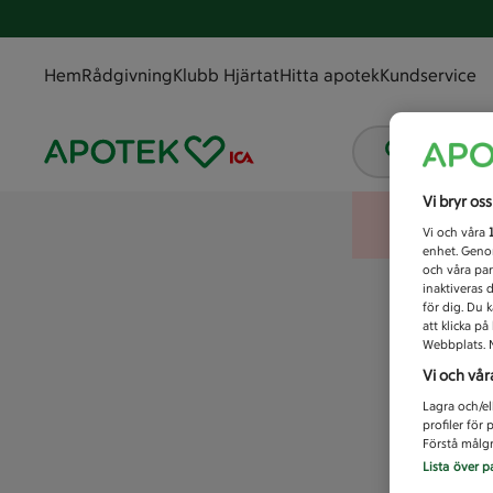
Hem
Rådgivning
Klubb Hjärtat
Hitta apotek
Kundservice
Vad letar
Vi bryr os
Vi och våra
enhet. Genom
och våra par
inaktiveras 
för dig. Du 
att klicka p
Webbplats. M
Vi och vår
Lagra och/el
profiler för
Förstå målgr
Lista över p