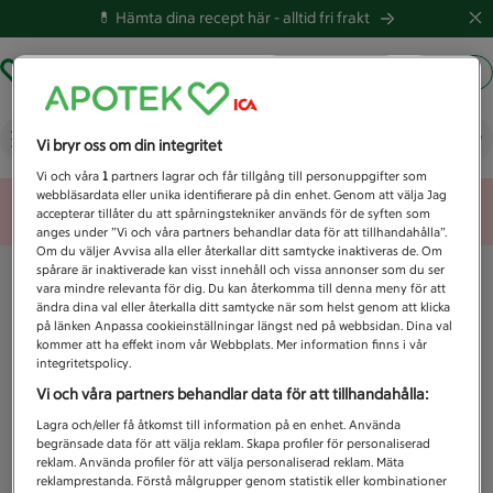
💊 Hämta dina recept här -
alltid fri frakt
Hämta ut recept
Logga in
Vad letar du efter idag?
Vi bryr oss om din integritet
Vi och våra
1
partners lagrar och får tillgång till personuppgifter som
webbläsardata eller unika identifierare på din enhet. Genom att välja Jag
Unknown error
accepterar tillåter du att spårningstekniker används för de syften som
anges under ”Vi och våra partners behandlar data för att tillhandahålla”.
Om du väljer Avvisa alla eller återkallar ditt samtycke inaktiveras de. Om
spårare är inaktiverade kan visst innehåll och vissa annonser som du ser
vara mindre relevanta för dig. Du kan återkomma till denna meny för att
ändra dina val eller återkalla ditt samtycke när som helst genom att klicka
på länken Anpassa cookieinställningar längst ned på webbsidan. Dina val
kommer att ha effekt inom vår Webbplats. Mer information finns i vår
integritetspolicy.
Vi och våra partners behandlar data för att tillhandahålla:
Lagra och/eller få åtkomst till information på en enhet. Använda
begränsade data för att välja reklam. Skapa profiler för personaliserad
reklam. Använda profiler för att välja personaliserad reklam. Mäta
reklamprestanda. Förstå målgrupper genom statistik eller kombinationer