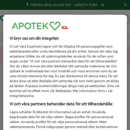
💊 Hämta dina recept här -
alltid fri frakt
Hämta ut recept
Logga in
Vad letar du efter idag?
Vi bryr oss om din integritet
Vi och våra
1
partners lagrar och får tillgång till personuppgifter som
webbläsardata eller unika identifierare på din enhet. Genom att välja Jag
Unknown error
accepterar tillåter du att spårningstekniker används för de syften som
anges under ”Vi och våra partners behandlar data för att tillhandahålla”.
Om du väljer Avvisa alla eller återkallar ditt samtycke inaktiveras de. Om
spårare är inaktiverade kan visst innehåll och vissa annonser som du ser
vara mindre relevanta för dig. Du kan återkomma till denna meny för att
ändra dina val eller återkalla ditt samtycke när som helst genom att klicka
på länken Anpassa cookieinställningar längst ned på webbsidan. Dina val
kommer att ha effekt inom vår Webbplats. Mer information finns i vår
integritetspolicy.
Vi och våra partners behandlar data för att tillhandahålla:
Lagra och/eller få åtkomst till information på en enhet. Använda
begränsade data för att välja reklam. Skapa profiler för personaliserad
reklam. Använda profiler för att välja personaliserad reklam. Mäta
reklamprestanda. Förstå målgrupper genom statistik eller kombinationer