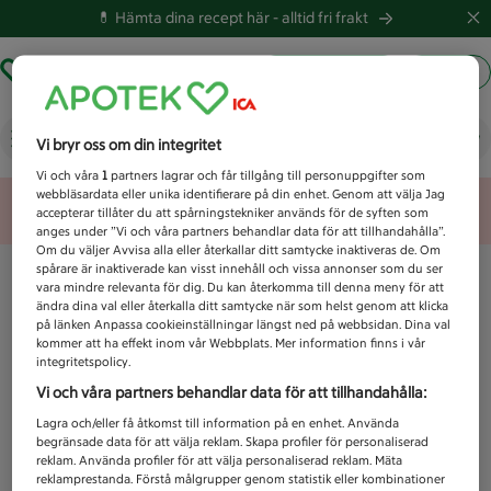
💊 Hämta dina recept här -
alltid fri frakt
Hämta ut recept
Logga in
Vad letar du efter idag?
Vi bryr oss om din integritet
Vi och våra
1
partners lagrar och får tillgång till personuppgifter som
webbläsardata eller unika identifierare på din enhet. Genom att välja Jag
Unknown error
accepterar tillåter du att spårningstekniker används för de syften som
anges under ”Vi och våra partners behandlar data för att tillhandahålla”.
Om du väljer Avvisa alla eller återkallar ditt samtycke inaktiveras de. Om
spårare är inaktiverade kan visst innehåll och vissa annonser som du ser
vara mindre relevanta för dig. Du kan återkomma till denna meny för att
ändra dina val eller återkalla ditt samtycke när som helst genom att klicka
på länken Anpassa cookieinställningar längst ned på webbsidan. Dina val
kommer att ha effekt inom vår Webbplats. Mer information finns i vår
integritetspolicy.
Vi och våra partners behandlar data för att tillhandahålla:
Lagra och/eller få åtkomst till information på en enhet. Använda
begränsade data för att välja reklam. Skapa profiler för personaliserad
reklam. Använda profiler för att välja personaliserad reklam. Mäta
reklamprestanda. Förstå målgrupper genom statistik eller kombinationer