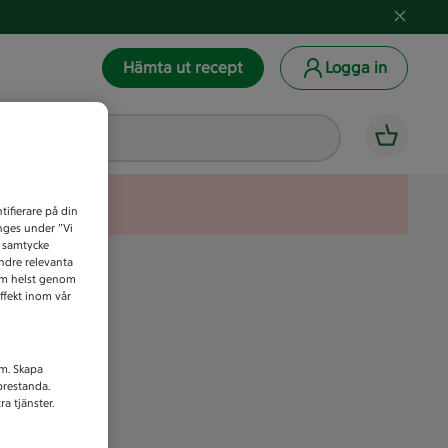
Hämta ut recept
Logga in
tifierare på din
anges under ”Vi
t samtycke
indre relevanta
som helst genom
ffekt inom vår
am. Skapa
prestanda.
a tjänster.