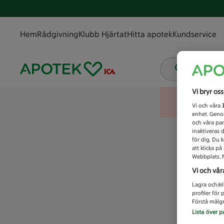
Hem
Rådgivning
Klubb Hjärtat
Hitta apotek
Kundservice
Vad letar
Vi bryr os
Vi och våra
enhet. Genom
och våra par
inaktiveras 
för dig. Du 
att klicka p
Webbplats. M
Vi och vår
Lagra och/el
profiler för
Förstå målgr
Lista över p