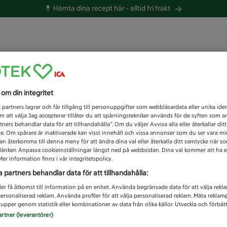
💊 Hämta dina recept här -
alltid fri frakt
 du efter idag?
s om din integritet
Unknown error
1
partners lagrar och får tillgång till personuppgifter som webbläsardata eller unika iden
 att välja Jag accepterar tillåter du att spårningstekniker används för de syften som 
tners behandlar data för att tillhandahålla”. Om du väljer Avvisa alla eller återkallar dit
de. Om spårare är inaktiverade kan visst innehåll och vissa annonser som du ser vara m
kan återkomma till denna meny för att ändra dina val eller återkalla ditt samtycke när 
å länken Anpassa cookieinställningar längst ned på webbsidan. Dina val kommer att ha e
er information finns i vår integritetspolicy.
a partners behandlar data för att tillhandahålla:
ler få åtkomst till information på en enhet. Använda begränsade data för att välja rekl
 personaliserad reklam. Använda profiler för att välja personaliserad reklam. Mäta reklam
upper genom statistik eller kombinationer av data från olika källor. Utveckla och förbättr
artner (leverantörer)