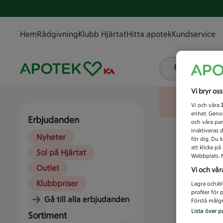
Hem
Rådgivning
Klubb Hjärtat
Hitta apotek
Kundservice
Vad letar
Vi bryr os
Vi och våra
enhet. Genom
Erbjudanden
och våra par
inaktiveras 
Nyheter
för dig. Du 
att klicka p
Sol på Hjärtat
Webbplats. M
Outlet
Vi och vår
Klubbpriser
Lagra och/el
profiler för
Gå till alla erbjudanden
Förstå målgr
Lista över p
Sortiment