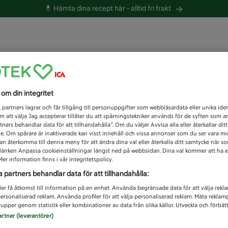
💊 Hämta dina recept här -
alltid fri frakt
 du efter idag?
s om din integritet
Unknown error
1
partners lagrar och får tillgång till personuppgifter som webbläsardata eller unika iden
 att välja Jag accepterar tillåter du att spårningstekniker används för de syften som 
tners behandlar data för att tillhandahålla”. Om du väljer Avvisa alla eller återkallar dit
de. Om spårare är inaktiverade kan visst innehåll och vissa annonser som du ser vara m
kan återkomma till denna meny för att ändra dina val eller återkalla ditt samtycke när 
å länken Anpassa cookieinställningar längst ned på webbsidan. Dina val kommer att ha e
er information finns i vår integritetspolicy.
a partners behandlar data för att tillhandahålla:
ler få åtkomst till information på en enhet. Använda begränsade data för att välja rekl
 personaliserad reklam. Använda profiler för att välja personaliserad reklam. Mäta reklam
upper genom statistik eller kombinationer av data från olika källor. Utveckla och förbättr
artner (leverantörer)