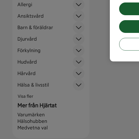
Allergi
Ansiktsvård
Barn & föräldrar
Djurvård
Förkylning
Hudvård
Hårvård
Hälsa & livsstil
Visa fler
Mer från Hjärtat
Varumärken
Hälsohubben
Medvetna val