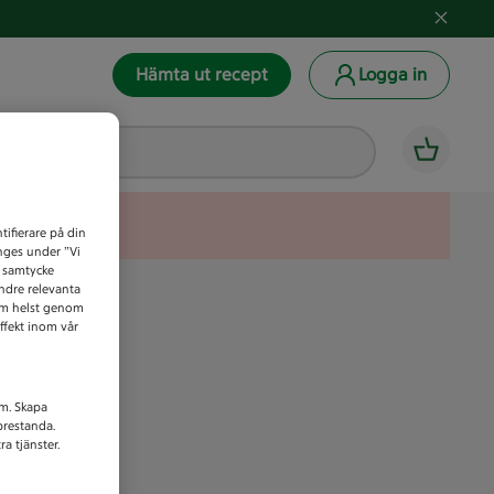
Hämta ut recept
Logga in
tifierare på din
anges under ”Vi
t samtycke
indre relevanta
som helst genom
ffekt inom vår
am. Skapa
prestanda.
a tjänster.