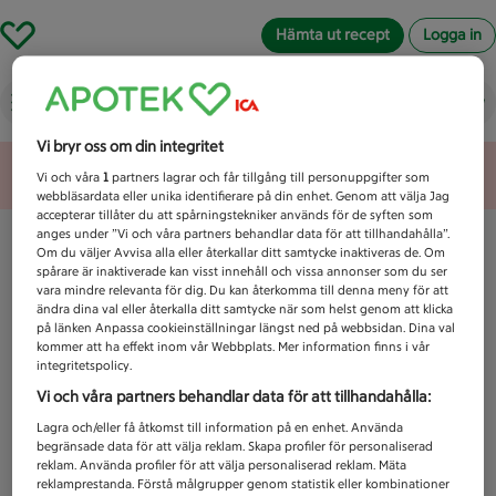
Hämta ut recept
Logga in
Vad letar du efter idag?
Vi bryr oss om din integritet
Unknown error
Vi och våra
1
partners lagrar och får tillgång till personuppgifter som
webbläsardata eller unika identifierare på din enhet. Genom att välja Jag
accepterar tillåter du att spårningstekniker används för de syften som
anges under ”Vi och våra partners behandlar data för att tillhandahålla”.
Om du väljer Avvisa alla eller återkallar ditt samtycke inaktiveras de. Om
spårare är inaktiverade kan visst innehåll och vissa annonser som du ser
vara mindre relevanta för dig. Du kan återkomma till denna meny för att
ändra dina val eller återkalla ditt samtycke när som helst genom att klicka
på länken Anpassa cookieinställningar längst ned på webbsidan. Dina val
kommer att ha effekt inom vår Webbplats. Mer information finns i vår
integritetspolicy.
Vi och våra partners behandlar data för att tillhandahålla:
Lagra och/eller få åtkomst till information på en enhet. Använda
begränsade data för att välja reklam. Skapa profiler för personaliserad
reklam. Använda profiler för att välja personaliserad reklam. Mäta
reklamprestanda. Förstå målgrupper genom statistik eller kombinationer