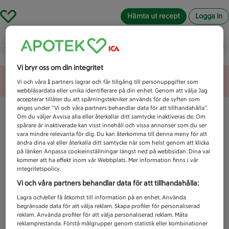
Hämta ut recept
Logga in
Vad letar du efter idag?
Vi bryr oss om din integritet
Unknown error
Vi och våra
1
partners lagrar och får tillgång till personuppgifter som
webbläsardata eller unika identifierare på din enhet. Genom att välja Jag
accepterar tillåter du att spårningstekniker används för de syften som
anges under ”Vi och våra partners behandlar data för att tillhandahålla”.
Om du väljer Avvisa alla eller återkallar ditt samtycke inaktiveras de. Om
spårare är inaktiverade kan visst innehåll och vissa annonser som du ser
vara mindre relevanta för dig. Du kan återkomma till denna meny för att
ändra dina val eller återkalla ditt samtycke när som helst genom att klicka
på länken Anpassa cookieinställningar längst ned på webbsidan. Dina val
kommer att ha effekt inom vår Webbplats. Mer information finns i vår
integritetspolicy.
Vi och våra partners behandlar data för att tillhandahålla:
Lagra och/eller få åtkomst till information på en enhet. Använda
begränsade data för att välja reklam. Skapa profiler för personaliserad
reklam. Använda profiler för att välja personaliserad reklam. Mäta
reklamprestanda. Förstå målgrupper genom statistik eller kombinationer