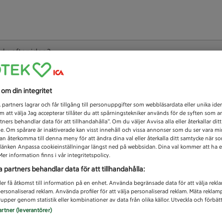
 du efter idag?
Unknown error
s om din integritet
1
partners lagrar och får tillgång till personuppgifter som webbläsardata eller unika iden
 att välja Jag accepterar tillåter du att spårningstekniker används för de syften som 
tners behandlar data för att tillhandahålla”. Om du väljer Avvisa alla eller återkallar dit
de. Om spårare är inaktiverade kan visst innehåll och vissa annonser som du ser vara m
kan återkomma till denna meny för att ändra dina val eller återkalla ditt samtycke när 
å länken Anpassa cookieinställningar längst ned på webbsidan. Dina val kommer att ha e
er information finns i vår integritetspolicy.
a partners behandlar data för att tillhandahålla:
ler få åtkomst till information på en enhet. Använda begränsade data för att välja rekl
 personaliserad reklam. Använda profiler för att välja personaliserad reklam. Mäta reklam
upper genom statistik eller kombinationer av data från olika källor. Utveckla och förbättr
artner (leverantörer)