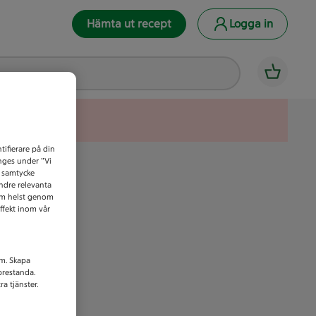
Hämta ut recept
Logga in
tifierare på din
anges under ”Vi
t samtycke
indre relevanta
som helst genom
ffekt inom vår
am. Skapa
prestanda.
a tjänster.