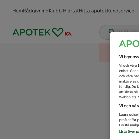
Hem
Rådgivning
Klubb Hjärtat
Hitta apotek
Kundservice
Vad letar
Vi bryr os
Vi och våra
enhet. Genom
och våra par
inaktiveras 
för dig. Du 
att klicka p
Webbplats. M
Vi och vår
Lagra och/el
profiler för
Förstå målgr
Lista över p