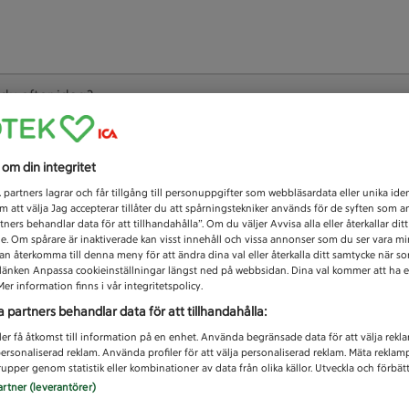
 du efter idag?
Unknown error
s om din integritet
1
partners lagrar och får tillgång till personuppgifter som webbläsardata eller unika iden
 att välja Jag accepterar tillåter du att spårningstekniker används för de syften som 
tners behandlar data för att tillhandahålla”. Om du väljer Avvisa alla eller återkallar dit
de. Om spårare är inaktiverade kan visst innehåll och vissa annonser som du ser vara m
kan återkomma till denna meny för att ändra dina val eller återkalla ditt samtycke när 
å länken Anpassa cookieinställningar längst ned på webbsidan. Dina val kommer att ha e
er information finns i vår integritetspolicy.
a partners behandlar data för att tillhandahålla:
ler få åtkomst till information på en enhet. Använda begränsade data för att välja rekl
 personaliserad reklam. Använda profiler för att välja personaliserad reklam. Mäta reklam
upper genom statistik eller kombinationer av data från olika källor. Utveckla och förbättr
artner (leverantörer)