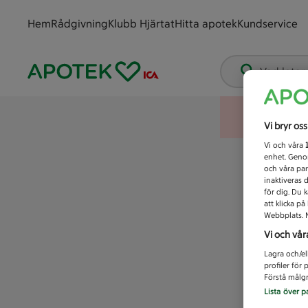
Hem
Rådgivning
Klubb Hjärtat
Hitta apotek
Kundservice
Vad letar
Vi bryr os
Vi och våra
enhet. Genom
och våra par
inaktiveras 
för dig. Du 
att klicka p
Webbplats. M
Vi och vår
Lagra och/el
profiler för
Förstå målgr
Lista över p