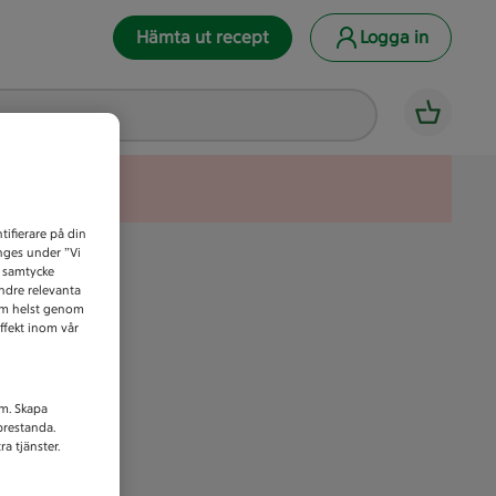
Hämta ut recept
Logga in
tifierare på din
anges under ”Vi
t samtycke
indre relevanta
som helst genom
ffekt inom vår
am. Skapa
prestanda.
a tjänster.