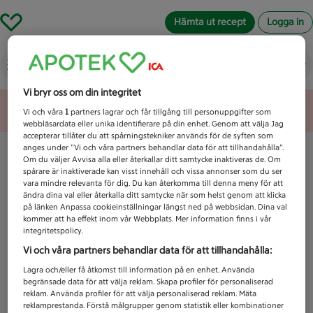
Hämta ut recept
Logga in
Vad letar du efter idag?
Vi bryr oss om din integritet
Unknown error
Vi och våra
1
partners lagrar och får tillgång till personuppgifter som
webbläsardata eller unika identifierare på din enhet. Genom att välja Jag
accepterar tillåter du att spårningstekniker används för de syften som
anges under ”Vi och våra partners behandlar data för att tillhandahålla”.
Om du väljer Avvisa alla eller återkallar ditt samtycke inaktiveras de. Om
spårare är inaktiverade kan visst innehåll och vissa annonser som du ser
vara mindre relevanta för dig. Du kan återkomma till denna meny för att
ändra dina val eller återkalla ditt samtycke när som helst genom att klicka
på länken Anpassa cookieinställningar längst ned på webbsidan. Dina val
kommer att ha effekt inom vår Webbplats. Mer information finns i vår
integritetspolicy.
Vi och våra partners behandlar data för att tillhandahålla:
Lagra och/eller få åtkomst till information på en enhet. Använda
begränsade data för att välja reklam. Skapa profiler för personaliserad
reklam. Använda profiler för att välja personaliserad reklam. Mäta
reklamprestanda. Förstå målgrupper genom statistik eller kombinationer