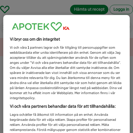
Hämta ut recept
Logga in
Vad letar du efter idag?
Vi bryr oss om din integritet
Unknown error
Vi och våra
1
partners lagrar och får tillgång till personuppgifter som
webbläsardata eller unika identifierare på din enhet. Genom att välja Jag
accepterar tillåter du att spårningstekniker används för de syften som
anges under ”Vi och våra partners behandlar data för att tillhandahålla”.
Om du väljer Avvisa alla eller återkallar ditt samtycke inaktiveras de. Om
spårare är inaktiverade kan visst innehåll och vissa annonser som du ser
vara mindre relevanta för dig. Du kan återkomma till denna meny för att
ändra dina val eller återkalla ditt samtycke när som helst genom att klicka
på länken Anpassa cookieinställningar längst ned på webbsidan. Dina val
kommer att ha effekt inom vår Webbplats. Mer information finns i vår
integritetspolicy.
Vi och våra partners behandlar data för att tillhandahålla:
Lagra och/eller få åtkomst till information på en enhet. Använda
begränsade data för att välja reklam. Skapa profiler för personaliserad
reklam. Använda profiler för att välja personaliserad reklam. Mäta
reklamprestanda. Förstå målgrupper genom statistik eller kombinationer