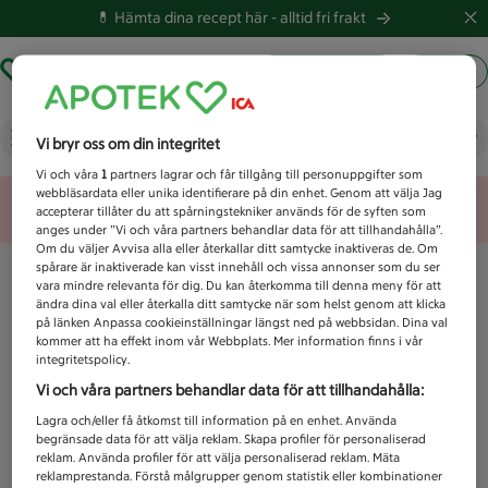
💊 Hämta dina recept här -
alltid fri frakt
Hämta ut recept
Logga in
Vad letar du efter idag?
Vi bryr oss om din integritet
Vi och våra
1
partners lagrar och får tillgång till personuppgifter som
webbläsardata eller unika identifierare på din enhet. Genom att välja Jag
Unknown error
accepterar tillåter du att spårningstekniker används för de syften som
anges under ”Vi och våra partners behandlar data för att tillhandahålla”.
Om du väljer Avvisa alla eller återkallar ditt samtycke inaktiveras de. Om
spårare är inaktiverade kan visst innehåll och vissa annonser som du ser
vara mindre relevanta för dig. Du kan återkomma till denna meny för att
ändra dina val eller återkalla ditt samtycke när som helst genom att klicka
på länken Anpassa cookieinställningar längst ned på webbsidan. Dina val
kommer att ha effekt inom vår Webbplats. Mer information finns i vår
integritetspolicy.
Vi och våra partners behandlar data för att tillhandahålla:
Lagra och/eller få åtkomst till information på en enhet. Använda
begränsade data för att välja reklam. Skapa profiler för personaliserad
reklam. Använda profiler för att välja personaliserad reklam. Mäta
reklamprestanda. Förstå målgrupper genom statistik eller kombinationer