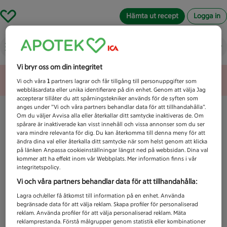
Hämta ut recept
Logga in
Vad letar du efter idag?
Vi bryr oss om din integritet
Unknown error
Vi och våra
1
partners lagrar och får tillgång till personuppgifter som
webbläsardata eller unika identifierare på din enhet. Genom att välja Jag
accepterar tillåter du att spårningstekniker används för de syften som
anges under ”Vi och våra partners behandlar data för att tillhandahålla”.
Om du väljer Avvisa alla eller återkallar ditt samtycke inaktiveras de. Om
spårare är inaktiverade kan visst innehåll och vissa annonser som du ser
vara mindre relevanta för dig. Du kan återkomma till denna meny för att
ändra dina val eller återkalla ditt samtycke när som helst genom att klicka
på länken Anpassa cookieinställningar längst ned på webbsidan. Dina val
kommer att ha effekt inom vår Webbplats. Mer information finns i vår
integritetspolicy.
Vi och våra partners behandlar data för att tillhandahålla:
Lagra och/eller få åtkomst till information på en enhet. Använda
begränsade data för att välja reklam. Skapa profiler för personaliserad
reklam. Använda profiler för att välja personaliserad reklam. Mäta
reklamprestanda. Förstå målgrupper genom statistik eller kombinationer