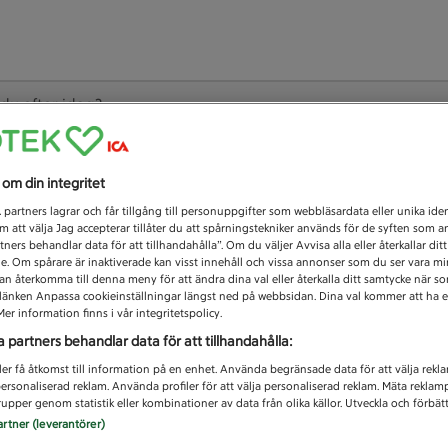
 du efter idag?
Unknown error
s om din integritet
1
partners lagrar och får tillgång till personuppgifter som webbläsardata eller unika iden
 att välja Jag accepterar tillåter du att spårningstekniker används för de syften som 
tners behandlar data för att tillhandahålla”. Om du väljer Avvisa alla eller återkallar dit
de. Om spårare är inaktiverade kan visst innehåll och vissa annonser som du ser vara m
kan återkomma till denna meny för att ändra dina val eller återkalla ditt samtycke när 
å länken Anpassa cookieinställningar längst ned på webbsidan. Dina val kommer att ha e
er information finns i vår integritetspolicy.
a partners behandlar data för att tillhandahålla:
ler få åtkomst till information på en enhet. Använda begränsade data för att välja rekl
 personaliserad reklam. Använda profiler för att välja personaliserad reklam. Mäta reklam
upper genom statistik eller kombinationer av data från olika källor. Utveckla och förbättr
artner (leverantörer)