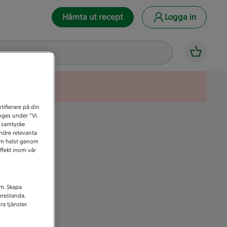
Hämta ut recept
Logga in
tifierare på din
anges under ”Vi
t samtycke
indre relevanta
som helst genom
ffekt inom vår
am. Skapa
prestanda.
a tjänster.