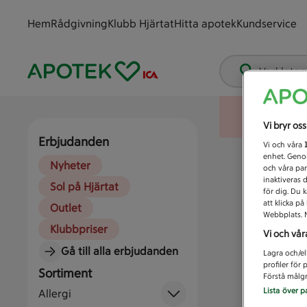
Hem
Rådgivning
Klubb Hjärtat
Hitta apotek
Kundservice
Vad letar
Vi bryr os
Erbjudanden
Vi och våra
enhet. Genom
Nyheter
och våra par
inaktiveras 
Sol på Hjärtat
för dig. Du 
att klicka p
Outlet
Webbplats. M
Klubbpriser
Vi och vår
Gå till alla erbjudanden
Lagra och/el
profiler för
Sortiment
Förstå målgr
Lista över p
Allergi