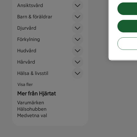
Ansiktsvård
Barn & föräldrar
Djurvård
Förkylning
Hudvård
Hårvård
Hälsa & livsstil
Visa fler
Mer från Hjärtat
Varumärken
Hälsohubben
Medvetna val