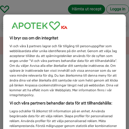
Hämta ut recept
Logga in
Vad letar du efter idag?
Vi bryr oss om din integritet
Unknown error
Vi och våra
1
partners lagrar och får tillgång till personuppgifter som
webbläsardata eller unika identifierare på din enhet. Genom att välja Jag
accepterar tillåter du att spårningstekniker används för de syften som
anges under ”Vi och våra partners behandlar data för att tillhandahålla”.
Om du väljer Avvisa alla eller återkallar ditt samtycke inaktiveras de. Om
spårare är inaktiverade kan visst innehåll och vissa annonser som du ser
vara mindre relevanta för dig. Du kan återkomma till denna meny för att
ändra dina val eller återkalla ditt samtycke när som helst genom att klicka
på länken Anpassa cookieinställningar längst ned på webbsidan. Dina val
kommer att ha effekt inom vår Webbplats. Mer information finns i vår
integritetspolicy.
Vi och våra partners behandlar data för att tillhandahålla:
Lagra och/eller få åtkomst till information på en enhet. Använda
begränsade data för att välja reklam. Skapa profiler för personaliserad
reklam. Använda profiler för att välja personaliserad reklam. Mäta
reklamprestanda. Förstå målgrupper genom statistik eller kombinationer