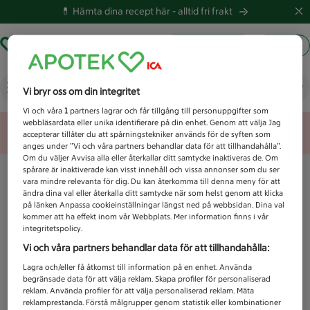
💊 Hämta dina recept här -
alltid fri frakt
Hämta ut recept
Logga in
Vad letar du efter idag?
Vi bryr oss om din integritet
Vi och våra
1
partners lagrar och får tillgång till personuppgifter som
webbläsardata eller unika identifierare på din enhet. Genom att välja Jag
Unknown error
accepterar tillåter du att spårningstekniker används för de syften som
anges under ”Vi och våra partners behandlar data för att tillhandahålla”.
Om du väljer Avvisa alla eller återkallar ditt samtycke inaktiveras de. Om
spårare är inaktiverade kan visst innehåll och vissa annonser som du ser
vara mindre relevanta för dig. Du kan återkomma till denna meny för att
ändra dina val eller återkalla ditt samtycke när som helst genom att klicka
på länken Anpassa cookieinställningar längst ned på webbsidan. Dina val
kommer att ha effekt inom vår Webbplats. Mer information finns i vår
integritetspolicy.
Vi och våra partners behandlar data för att tillhandahålla:
Lagra och/eller få åtkomst till information på en enhet. Använda
begränsade data för att välja reklam. Skapa profiler för personaliserad
reklam. Använda profiler för att välja personaliserad reklam. Mäta
reklamprestanda. Förstå målgrupper genom statistik eller kombinationer