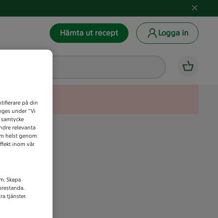
Hämta ut recept
Logga in
tifierare på din
anges under ”Vi
t samtycke
indre relevanta
som helst genom
ffekt inom vår
am. Skapa
prestanda.
a tjänster.