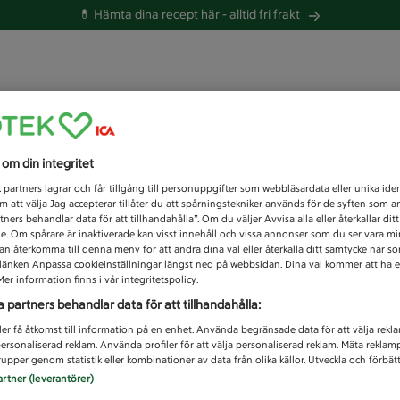
💊 Hämta dina recept här -
alltid fri frakt
 du efter idag?
s om din integritet
Unknown error
1
partners lagrar och får tillgång till personuppgifter som webbläsardata eller unika iden
 att välja Jag accepterar tillåter du att spårningstekniker används för de syften som 
tners behandlar data för att tillhandahålla”. Om du väljer Avvisa alla eller återkallar dit
de. Om spårare är inaktiverade kan visst innehåll och vissa annonser som du ser vara m
kan återkomma till denna meny för att ändra dina val eller återkalla ditt samtycke när 
å länken Anpassa cookieinställningar längst ned på webbsidan. Dina val kommer att ha e
er information finns i vår integritetspolicy.
a partners behandlar data för att tillhandahålla:
ler få åtkomst till information på en enhet. Använda begränsade data för att välja rekl
 personaliserad reklam. Använda profiler för att välja personaliserad reklam. Mäta reklam
upper genom statistik eller kombinationer av data från olika källor. Utveckla och förbättr
artner (leverantörer)