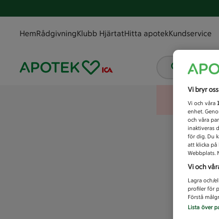
Hem
Rådgivning
Klubb Hjärtat
Hitta apotek
Kundservice
Vad letar
Vi bryr os
Vi och våra
enhet. Genom
och våra par
inaktiveras 
för dig. Du 
att klicka p
Webbplats. M
Vi och vår
Lagra och/el
profiler för
Förstå målgr
Lista över p