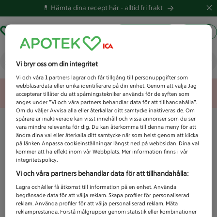
💊 Hämta dina recept här -
alltid fri frakt
Hämta ut recept
Logga in
Vad letar du efter idag?
Vi bryr oss om din integritet
Vi och våra
1
partners lagrar och får tillgång till personuppgifter som
webbläsardata eller unika identifierare på din enhet. Genom att välja Jag
Unknown error
accepterar tillåter du att spårningstekniker används för de syften som
anges under ”Vi och våra partners behandlar data för att tillhandahålla”.
Om du väljer Avvisa alla eller återkallar ditt samtycke inaktiveras de. Om
spårare är inaktiverade kan visst innehåll och vissa annonser som du ser
vara mindre relevanta för dig. Du kan återkomma till denna meny för att
ändra dina val eller återkalla ditt samtycke när som helst genom att klicka
på länken Anpassa cookieinställningar längst ned på webbsidan. Dina val
kommer att ha effekt inom vår Webbplats. Mer information finns i vår
integritetspolicy.
Vi och våra partners behandlar data för att tillhandahålla:
Lagra och/eller få åtkomst till information på en enhet. Använda
begränsade data för att välja reklam. Skapa profiler för personaliserad
reklam. Använda profiler för att välja personaliserad reklam. Mäta
reklamprestanda. Förstå målgrupper genom statistik eller kombinationer