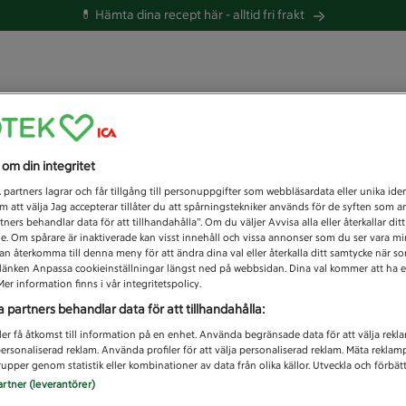
💊 Hämta dina recept här -
alltid fri frakt
 du efter idag?
s om din integritet
Unknown error
1
partners lagrar och får tillgång till personuppgifter som webbläsardata eller unika iden
 att välja Jag accepterar tillåter du att spårningstekniker används för de syften som 
tners behandlar data för att tillhandahålla”. Om du väljer Avvisa alla eller återkallar dit
de. Om spårare är inaktiverade kan visst innehåll och vissa annonser som du ser vara m
kan återkomma till denna meny för att ändra dina val eller återkalla ditt samtycke när 
å länken Anpassa cookieinställningar längst ned på webbsidan. Dina val kommer att ha e
er information finns i vår integritetspolicy.
a partners behandlar data för att tillhandahålla:
ler få åtkomst till information på en enhet. Använda begränsade data för att välja rekl
 personaliserad reklam. Använda profiler för att välja personaliserad reklam. Mäta reklam
upper genom statistik eller kombinationer av data från olika källor. Utveckla och förbättr
artner (leverantörer)