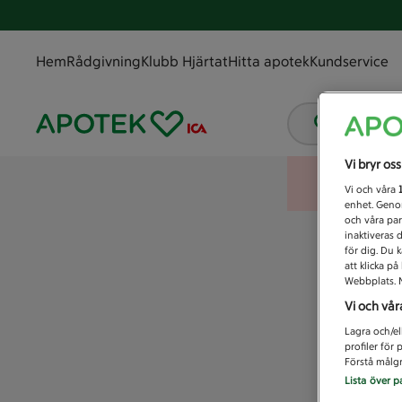
Hem
Rådgivning
Klubb Hjärtat
Hitta apotek
Kundservice
Vad letar
Vi bryr os
Vi och våra
enhet. Genom
och våra par
inaktiveras 
för dig. Du 
att klicka p
Webbplats. M
Vi och vår
Lagra och/el
profiler för
Förstå målgr
Lista över p