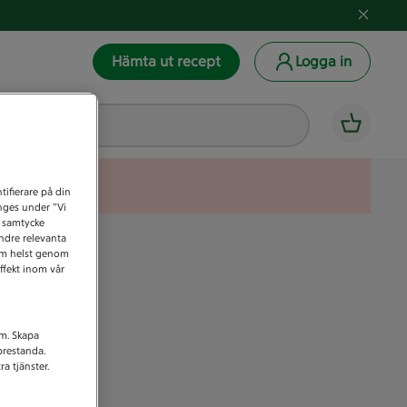
Hämta ut recept
Logga in
tifierare på din
anges under ”Vi
t samtycke
indre relevanta
som helst genom
ffekt inom vår
am. Skapa
prestanda.
a tjänster.