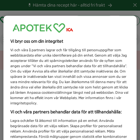
💊 Hämta dina recept här -
alltid fri frakt
Hämta ut recept
Logga in
Vad letar du efter idag?
Vi bryr oss om din integritet
Vi och våra
1
partners lagrar och får tillgång till personuppgifter som
webbläsardata eller unika identifierare på din enhet. Genom att välja Jag
Unknown error
accepterar tillåter du att spårningstekniker används för de syften som
anges under ”Vi och våra partners behandlar data för att tillhandahålla”.
Om du väljer Avvisa alla eller återkallar ditt samtycke inaktiveras de. Om
spårare är inaktiverade kan visst innehåll och vissa annonser som du ser
vara mindre relevanta för dig. Du kan återkomma till denna meny för att
ändra dina val eller återkalla ditt samtycke när som helst genom att klicka
på länken Anpassa cookieinställningar längst ned på webbsidan. Dina val
kommer att ha effekt inom vår Webbplats. Mer information finns i vår
integritetspolicy.
Vi och våra partners behandlar data för att tillhandahålla:
Lagra och/eller få åtkomst till information på en enhet. Använda
begränsade data för att välja reklam. Skapa profiler för personaliserad
reklam. Använda profiler för att välja personaliserad reklam. Mäta
reklamprestanda. Förstå målgrupper genom statistik eller kombinationer