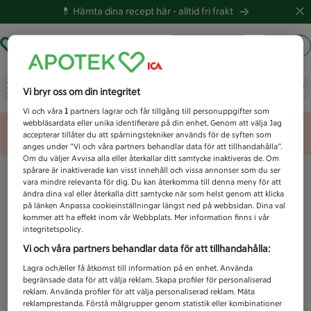
💊 Hämta dina recept här -
alltid fri frakt
Hämta ut recept
Logga in
Vad letar du efter idag?
Vi bryr oss om din integritet
Vi och våra
1
partners lagrar och får tillgång till personuppgifter som
webbläsardata eller unika identifierare på din enhet. Genom att välja Jag
Unknown error
accepterar tillåter du att spårningstekniker används för de syften som
anges under ”Vi och våra partners behandlar data för att tillhandahålla”.
Om du väljer Avvisa alla eller återkallar ditt samtycke inaktiveras de. Om
spårare är inaktiverade kan visst innehåll och vissa annonser som du ser
vara mindre relevanta för dig. Du kan återkomma till denna meny för att
ändra dina val eller återkalla ditt samtycke när som helst genom att klicka
på länken Anpassa cookieinställningar längst ned på webbsidan. Dina val
kommer att ha effekt inom vår Webbplats. Mer information finns i vår
integritetspolicy.
Vi och våra partners behandlar data för att tillhandahålla:
Lagra och/eller få åtkomst till information på en enhet. Använda
begränsade data för att välja reklam. Skapa profiler för personaliserad
reklam. Använda profiler för att välja personaliserad reklam. Mäta
reklamprestanda. Förstå målgrupper genom statistik eller kombinationer