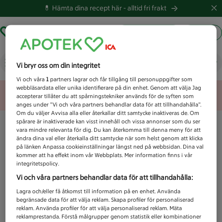
💊 Hämta dina recept här -
alltid fri frakt
Hämta ut recept
Logga in
Vad letar du efter idag?
Vi bryr oss om din integritet
Vi och våra
1
partners lagrar och får tillgång till personuppgifter som
webbläsardata eller unika identifierare på din enhet. Genom att välja Jag
Unknown error
accepterar tillåter du att spårningstekniker används för de syften som
anges under ”Vi och våra partners behandlar data för att tillhandahålla”.
Om du väljer Avvisa alla eller återkallar ditt samtycke inaktiveras de. Om
spårare är inaktiverade kan visst innehåll och vissa annonser som du ser
vara mindre relevanta för dig. Du kan återkomma till denna meny för att
ändra dina val eller återkalla ditt samtycke när som helst genom att klicka
på länken Anpassa cookieinställningar längst ned på webbsidan. Dina val
kommer att ha effekt inom vår Webbplats. Mer information finns i vår
integritetspolicy.
Vi och våra partners behandlar data för att tillhandahålla:
Lagra och/eller få åtkomst till information på en enhet. Använda
begränsade data för att välja reklam. Skapa profiler för personaliserad
reklam. Använda profiler för att välja personaliserad reklam. Mäta
reklamprestanda. Förstå målgrupper genom statistik eller kombinationer