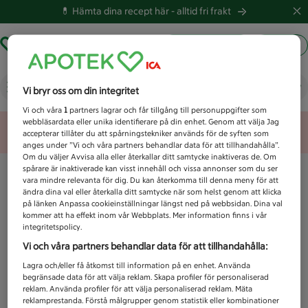
💊 Hämta dina recept här -
alltid fri frakt
Hämta ut recept
Logga in
Vad letar du efter idag?
Vi bryr oss om din integritet
Vi och våra
1
partners lagrar och får tillgång till personuppgifter som
webbläsardata eller unika identifierare på din enhet. Genom att välja Jag
Unknown error
accepterar tillåter du att spårningstekniker används för de syften som
anges under ”Vi och våra partners behandlar data för att tillhandahålla”.
Om du väljer Avvisa alla eller återkallar ditt samtycke inaktiveras de. Om
spårare är inaktiverade kan visst innehåll och vissa annonser som du ser
vara mindre relevanta för dig. Du kan återkomma till denna meny för att
ändra dina val eller återkalla ditt samtycke när som helst genom att klicka
på länken Anpassa cookieinställningar längst ned på webbsidan. Dina val
kommer att ha effekt inom vår Webbplats. Mer information finns i vår
integritetspolicy.
Vi och våra partners behandlar data för att tillhandahålla:
Lagra och/eller få åtkomst till information på en enhet. Använda
begränsade data för att välja reklam. Skapa profiler för personaliserad
reklam. Använda profiler för att välja personaliserad reklam. Mäta
reklamprestanda. Förstå målgrupper genom statistik eller kombinationer