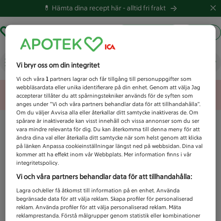
💊 Hämta dina recept här -
alltid fri frakt
Hämta ut recept
Logga in
Vad letar du efter idag?
Vi bryr oss om din integritet
Vi och våra
1
partners lagrar och får tillgång till personuppgifter som
webbläsardata eller unika identifierare på din enhet. Genom att välja Jag
Unknown error
accepterar tillåter du att spårningstekniker används för de syften som
anges under ”Vi och våra partners behandlar data för att tillhandahålla”.
Om du väljer Avvisa alla eller återkallar ditt samtycke inaktiveras de. Om
spårare är inaktiverade kan visst innehåll och vissa annonser som du ser
vara mindre relevanta för dig. Du kan återkomma till denna meny för att
ändra dina val eller återkalla ditt samtycke när som helst genom att klicka
på länken Anpassa cookieinställningar längst ned på webbsidan. Dina val
kommer att ha effekt inom vår Webbplats. Mer information finns i vår
integritetspolicy.
Vi och våra partners behandlar data för att tillhandahålla:
Lagra och/eller få åtkomst till information på en enhet. Använda
begränsade data för att välja reklam. Skapa profiler för personaliserad
reklam. Använda profiler för att välja personaliserad reklam. Mäta
reklamprestanda. Förstå målgrupper genom statistik eller kombinationer