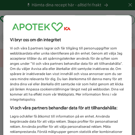
💊 Hämta dina recept här -
alltid fri frakt
Hämta ut recept
Logga in
Vad letar du efter idag?
Vi bryr oss om din integritet
Vi och våra
1
partners lagrar och får tillgång till personuppgifter som
webbläsardata eller unika identifierare på din enhet. Genom att välja Jag
Unknown error
accepterar tillåter du att spårningstekniker används för de syften som
anges under ”Vi och våra partners behandlar data för att tillhandahålla”.
Om du väljer Avvisa alla eller återkallar ditt samtycke inaktiveras de. Om
spårare är inaktiverade kan visst innehåll och vissa annonser som du ser
vara mindre relevanta för dig. Du kan återkomma till denna meny för att
ändra dina val eller återkalla ditt samtycke när som helst genom att klicka
på länken Anpassa cookieinställningar längst ned på webbsidan. Dina val
kommer att ha effekt inom vår Webbplats. Mer information finns i vår
integritetspolicy.
Vi och våra partners behandlar data för att tillhandahålla:
Lagra och/eller få åtkomst till information på en enhet. Använda
begränsade data för att välja reklam. Skapa profiler för personaliserad
reklam. Använda profiler för att välja personaliserad reklam. Mäta
reklamprestanda. Förstå målgrupper genom statistik eller kombinationer