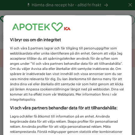
💊 Hämta dina recept här -
alltid fri frakt
Hämta ut recept
Logga in
Vad letar du efter idag?
Vi bryr oss om din integritet
Vi och våra
1
partners lagrar och får tillgång till personuppgifter som
webbläsardata eller unika identifierare på din enhet. Genom att välja Jag
Unknown error
accepterar tillåter du att spårningstekniker används för de syften som
anges under ”Vi och våra partners behandlar data för att tillhandahålla”.
Om du väljer Avvisa alla eller återkallar ditt samtycke inaktiveras de. Om
spårare är inaktiverade kan visst innehåll och vissa annonser som du ser
vara mindre relevanta för dig. Du kan återkomma till denna meny för att
ändra dina val eller återkalla ditt samtycke när som helst genom att klicka
på länken Anpassa cookieinställningar längst ned på webbsidan. Dina val
kommer att ha effekt inom vår Webbplats. Mer information finns i vår
integritetspolicy.
Vi och våra partners behandlar data för att tillhandahålla:
Lagra och/eller få åtkomst till information på en enhet. Använda
begränsade data för att välja reklam. Skapa profiler för personaliserad
reklam. Använda profiler för att välja personaliserad reklam. Mäta
reklamprestanda. Förstå målgrupper genom statistik eller kombinationer