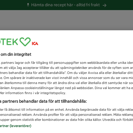
💊 Hämta dina recept här -
alltid fri frakt
lande
s om din integritet
Unknown error
1
partners lagrar och får tillgång till personuppgifter som webbläsardata eller unika iden
 att välja Jag accepterar tillåter du att spårningstekniker används för de syften som 
tners behandlar data för att tillhandahålla”. Om du väljer Avvisa alla eller återkallar dit
de. Om spårare är inaktiverade kan visst innehåll och vissa annonser som du ser vara m
kan återkomma till denna meny för att ändra dina val eller återkalla ditt samtycke när 
å länken Anpassa cookieinställningar längst ned på webbsidan. Dina val kommer att ha e
er information finns i vår integritetspolicy.
a partners behandlar data för att tillhandahålla:
ler få åtkomst till information på en enhet. Använda begränsade data för att välja rekl
 personaliserad reklam. Använda profiler för att välja personaliserad reklam. Mäta reklam
upper genom statistik eller kombinationer av data från olika källor. Utveckla och förbättr
artner (leverantörer)