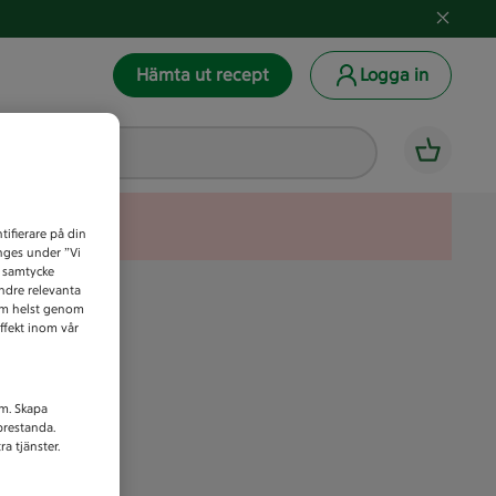
Hämta ut recept
Logga in
tifierare på din
anges under ”Vi
t samtycke
indre relevanta
som helst genom
ffekt inom vår
am. Skapa
prestanda.
a tjänster.