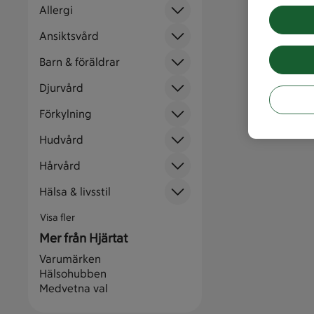
Allergi
Ansiktsvård
Barn & föräldrar
Djurvård
Förkylning
Hudvård
Hårvård
Hälsa & livsstil
Visa fler
Mer från Hjärtat
Varumärken
Hälsohubben
Medvetna val