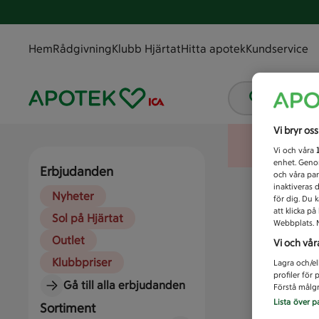
Hem
Rådgivning
Klubb Hjärtat
Hitta apotek
Kundservice
smärtstil
Vi bryr os
Vi och våra
enhet. Genom
Erbjudanden
och våra par
inaktiveras 
Nyheter
för dig. Du 
att klicka p
Sol på Hjärtat
Webbplats. M
Outlet
Vi och vår
Klubbpriser
Lagra och/el
profiler för
Gå till alla erbjudanden
Förstå målgr
Lista över p
Sortiment