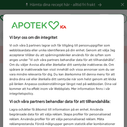
💊 Hämta dina recept här -
alltid fri frakt
Hämta ut recept
Logga in
Fet och blank hud
Vi bryr oss om din integritet
Vi och våra
1
partners lagrar och får tillgång till personuppgifter som
webbläsardata eller unika identifierare på din enhet. Genom att välja Jag
Unknown error
accepterar tillåter du att spårningstekniker används för de syften som
anges under ”Vi och våra partners behandlar data för att tillhandahålla”.
Om du väljer Avvisa alla eller återkallar ditt samtycke inaktiveras de. Om
spårare är inaktiverade kan visst innehåll och vissa annonser som du ser
vara mindre relevanta för dig. Du kan återkomma till denna meny för att
ändra dina val eller återkalla ditt samtycke när som helst genom att klicka
på länken Anpassa cookieinställningar längst ned på webbsidan. Dina val
kommer att ha effekt inom vår Webbplats. Mer information finns i vår
integritetspolicy.
Vi och våra partners behandlar data för att tillhandahålla:
Lagra och/eller få åtkomst till information på en enhet. Använda
begränsade data för att välja reklam. Skapa profiler för personaliserad
reklam. Använda profiler för att välja personaliserad reklam. Mäta
reklamprestanda. Förstå målgrupper genom statistik eller kombinationer