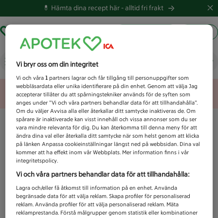
💊 Hämta dina recept här -
alltid fri frakt
Hämta ut recept
Logga in
Vad letar du efter idag?
Vi bryr oss om din integritet
Vi och våra
1
partners lagrar och får tillgång till personuppgifter som
webbläsardata eller unika identifierare på din enhet. Genom att välja Jag
Unknown error
accepterar tillåter du att spårningstekniker används för de syften som
anges under ”Vi och våra partners behandlar data för att tillhandahålla”.
Om du väljer Avvisa alla eller återkallar ditt samtycke inaktiveras de. Om
spårare är inaktiverade kan visst innehåll och vissa annonser som du ser
vara mindre relevanta för dig. Du kan återkomma till denna meny för att
ändra dina val eller återkalla ditt samtycke när som helst genom att klicka
på länken Anpassa cookieinställningar längst ned på webbsidan. Dina val
kommer att ha effekt inom vår Webbplats. Mer information finns i vår
integritetspolicy.
Vi och våra partners behandlar data för att tillhandahålla:
Lagra och/eller få åtkomst till information på en enhet. Använda
begränsade data för att välja reklam. Skapa profiler för personaliserad
reklam. Använda profiler för att välja personaliserad reklam. Mäta
reklamprestanda. Förstå målgrupper genom statistik eller kombinationer