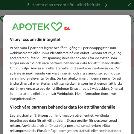
💊 Hämta dina recept här -
alltid fri frakt
Hämta ut recept
Logga in
Vad letar du efter idag?
Vi bryr oss om din integritet
Vi och våra
1
partners lagrar och får tillgång till personuppgifter som
webbläsardata eller unika identifierare på din enhet. Genom att välja Jag
Unknown error
accepterar tillåter du att spårningstekniker används för de syften som
anges under ”Vi och våra partners behandlar data för att tillhandahålla”.
Om du väljer Avvisa alla eller återkallar ditt samtycke inaktiveras de. Om
spårare är inaktiverade kan visst innehåll och vissa annonser som du ser
vara mindre relevanta för dig. Du kan återkomma till denna meny för att
ändra dina val eller återkalla ditt samtycke när som helst genom att klicka
på länken Anpassa cookieinställningar längst ned på webbsidan. Dina val
kommer att ha effekt inom vår Webbplats. Mer information finns i vår
integritetspolicy.
Vi och våra partners behandlar data för att tillhandahålla:
Lagra och/eller få åtkomst till information på en enhet. Använda
begränsade data för att välja reklam. Skapa profiler för personaliserad
reklam. Använda profiler för att välja personaliserad reklam. Mäta
reklamprestanda. Förstå målgrupper genom statistik eller kombinationer