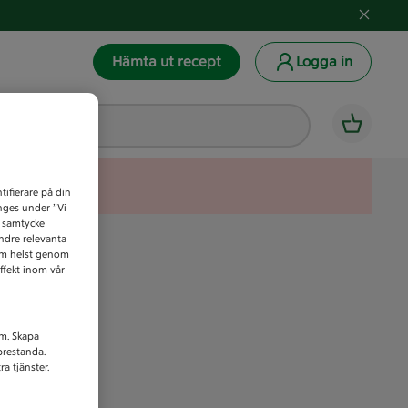
Hämta ut recept
Logga in
tifierare på din
anges under ”Vi
t samtycke
indre relevanta
som helst genom
ffekt inom vår
am. Skapa
prestanda.
a tjänster.