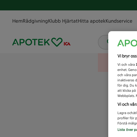
Hem
Rådgivning
Klubb Hjärtat
Hitta apotek
Kundservice
Vad letar
Vi bryr os
Vi och våra
enhet. Genom
och våra par
inaktiveras 
för dig. Du 
att klicka p
Webbplats. M
Vi och vår
Lagra och/el
profiler för
Förstå målgr
Lista över p