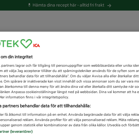
💊 Hämta dina recept här -
alltid fri frakt
 du efter idag?
s om din integritet
Unknown error
1
partners lagrar och får tillgång till personuppgifter som webbläsardata eller unika iden
 att välja Jag accepterar tillåter du att spårningstekniker används för de syften som 
tners behandlar data för att tillhandahålla”. Om du väljer Avvisa alla eller återkallar dit
de. Om spårare är inaktiverade kan visst innehåll och vissa annonser som du ser vara m
kan återkomma till denna meny för att ändra dina val eller återkalla ditt samtycke när 
å länken Anpassa cookieinställningar längst ned på webbsidan. Dina val kommer att ha e
er information finns i vår integritetspolicy.
a partners behandlar data för att tillhandahålla:
ler få åtkomst till information på en enhet. Använda begränsade data för att välja rekl
 personaliserad reklam. Använda profiler för att välja personaliserad reklam. Mäta reklam
upper genom statistik eller kombinationer av data från olika källor. Utveckla och förbättr
artner (leverantörer)