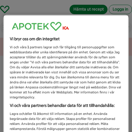
Hämta ut recept
Logga in
Vad letar du efter idag?
Vi bryr oss om din integritet
Unknown error
Vi och våra
1
partners lagrar och får tillgång till personuppgifter som
webbläsardata eller unika identifierare på din enhet. Genom att välja Jag
accepterar tillåter du att spårningstekniker används för de syften som
anges under ”Vi och våra partners behandlar data för att tillhandahålla”.
Om du väljer Avvisa alla eller återkallar ditt samtycke inaktiveras de. Om
spårare är inaktiverade kan visst innehåll och vissa annonser som du ser
vara mindre relevanta för dig. Du kan återkomma till denna meny för att
ändra dina val eller återkalla ditt samtycke när som helst genom att klicka
på länken Anpassa cookieinställningar längst ned på webbsidan. Dina val
kommer att ha effekt inom vår Webbplats. Mer information finns i vår
integritetspolicy.
Vi och våra partners behandlar data för att tillhandahålla:
Lagra och/eller få åtkomst till information på en enhet. Använda
begränsade data för att välja reklam. Skapa profiler för personaliserad
reklam. Använda profiler för att välja personaliserad reklam. Mäta
reklamprestanda. Förstå målgrupper genom statistik eller kombinationer