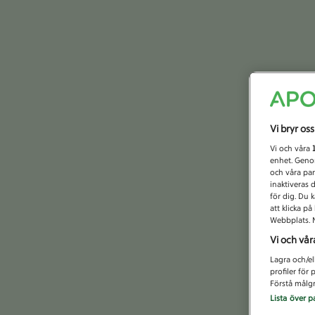
Vi bryr os
Vi och våra
enhet. Genom
och våra par
inaktiveras 
för dig. Du 
att klicka p
Webbplats. M
Vi och vår
Lagra och/el
profiler för
Förstå målgr
Lista över p