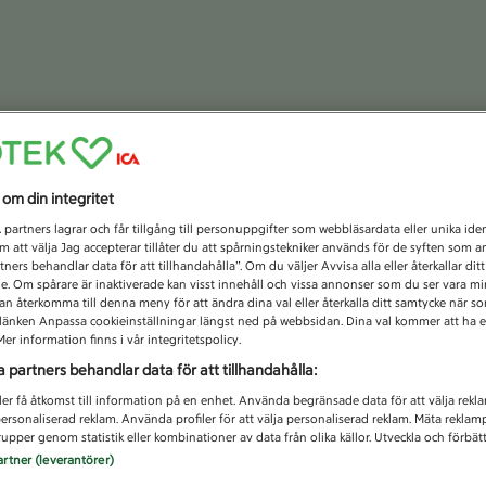
s om din integritet
1
partners lagrar och får tillgång till personuppgifter som webbläsardata eller unika iden
 att välja Jag accepterar tillåter du att spårningstekniker används för de syften som 
tners behandlar data för att tillhandahålla”. Om du väljer Avvisa alla eller återkallar dit
de. Om spårare är inaktiverade kan visst innehåll och vissa annonser som du ser vara m
kan återkomma till denna meny för att ändra dina val eller återkalla ditt samtycke när 
å länken Anpassa cookieinställningar längst ned på webbsidan. Dina val kommer att ha e
er information finns i vår integritetspolicy.
a partners behandlar data för att tillhandahålla:
Information:
Du har nu loggats ut och kan inte backa för att ändra dina va
ler få åtkomst till information på en enhet. Använda begränsade data för att välja rekl
 personaliserad reklam. Använda profiler för att välja personaliserad reklam. Mäta reklam
upper genom statistik eller kombinationer av data från olika källor. Utveckla och förbättr
artner (leverantörer)