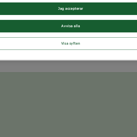
Jag accepterar
Du har nummer
Avvisa alla
Visa syften
Du ser som vanligt när det är din tur på nummerskylten.