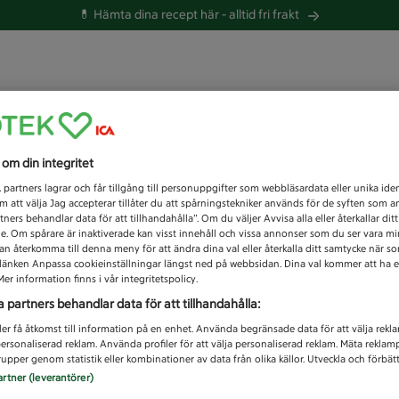
💊 Hämta dina recept här -
alltid fri frakt
 du efter idag?
s om din integritet
Unknown error
1
partners lagrar och får tillgång till personuppgifter som webbläsardata eller unika iden
 att välja Jag accepterar tillåter du att spårningstekniker används för de syften som 
tners behandlar data för att tillhandahålla”. Om du väljer Avvisa alla eller återkallar dit
de. Om spårare är inaktiverade kan visst innehåll och vissa annonser som du ser vara m
kan återkomma till denna meny för att ändra dina val eller återkalla ditt samtycke när 
å länken Anpassa cookieinställningar längst ned på webbsidan. Dina val kommer att ha e
er information finns i vår integritetspolicy.
a partners behandlar data för att tillhandahålla:
ler få åtkomst till information på en enhet. Använda begränsade data för att välja rekl
 personaliserad reklam. Använda profiler för att välja personaliserad reklam. Mäta reklam
upper genom statistik eller kombinationer av data från olika källor. Utveckla och förbättr
artner (leverantörer)