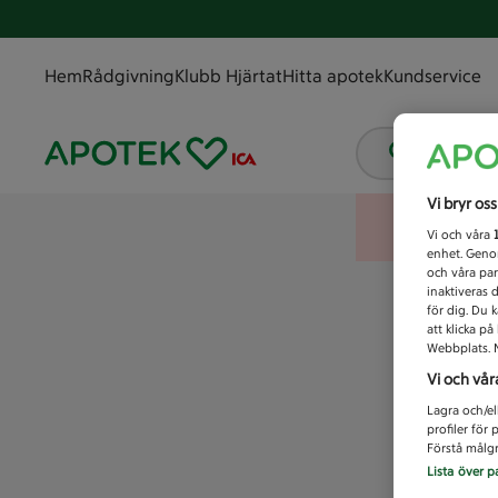
Hem
Rådgivning
Klubb Hjärtat
Hitta apotek
Kundservice
Vad letar
Vi bryr os
Vi och våra
enhet. Genom
och våra par
inaktiveras 
för dig. Du 
att klicka p
Webbplats. M
Vi och vår
Lagra och/el
profiler för
Förstå målgr
Lista över p