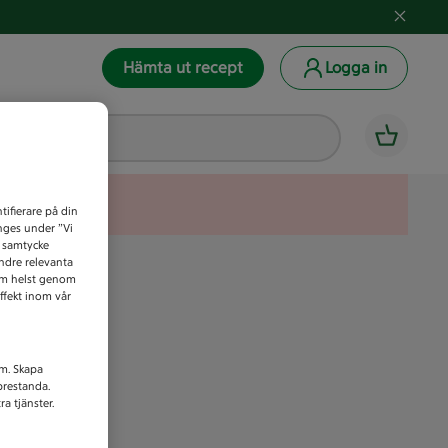
Hämta ut recept
Logga in
tifierare på din
anges under ”Vi
t samtycke
indre relevanta
som helst genom
ffekt inom vår
am. Skapa
prestanda.
a tjänster.