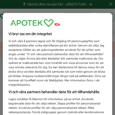
💊 Hämta dina recept här -
alltid fri frakt
Hämta ut recept
Logga in
Vad letar du efter idag?
Vi bryr oss om din integritet
Vi och våra
1
partners lagrar och får tillgång till personuppgifter som
webbläsardata eller unika identifierare på din enhet. Genom att välja Jag
Unknown error
accepterar tillåter du att spårningstekniker används för de syften som
anges under ”Vi och våra partners behandlar data för att tillhandahålla”.
Om du väljer Avvisa alla eller återkallar ditt samtycke inaktiveras de. Om
spårare är inaktiverade kan visst innehåll och vissa annonser som du ser
vara mindre relevanta för dig. Du kan återkomma till denna meny för att
ändra dina val eller återkalla ditt samtycke när som helst genom att klicka
på länken Anpassa cookieinställningar längst ned på webbsidan. Dina val
kommer att ha effekt inom vår Webbplats. Mer information finns i vår
integritetspolicy.
Vi och våra partners behandlar data för att tillhandahålla:
Lagra och/eller få åtkomst till information på en enhet. Använda
begränsade data för att välja reklam. Skapa profiler för personaliserad
reklam. Använda profiler för att välja personaliserad reklam. Mäta
reklamprestanda. Förstå målgrupper genom statistik eller kombinationer